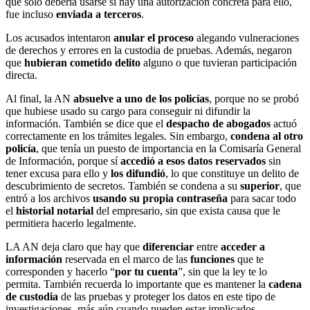
que solo debería usarse si hay una autorización concreta para ello,
fue incluso
enviada a terceros
.
Los acusados intentaron
anular el proceso
alegando vulneraciones
de derechos y errores en la custodia de pruebas. Además, negaron
que
hubieran cometido delito
alguno o que tuvieran participación
directa.
Al final, la AN
absuelve a uno de los policías
, porque no se probó
que hubiese usado su cargo para conseguir ni difundir la
información. También se dice que el
despacho de abogados
actuó
correctamente en los trámites legales. Sin embargo,
condena al otro
policía
, que tenía un puesto de importancia en la Comisaría General
de Información, porque sí
accedió a esos datos reservados
sin
tener excusa para ello y
los difundió
, lo que constituye un delito de
descubrimiento de secretos. También se condena a su
superior
, que
entró a los archivos
usando su propia contraseña
para sacar todo
el
historial notarial
del empresario, sin que exista causa que le
permitiera hacerlo legalmente.
LA AN deja claro que hay que
diferenciar
entre
acceder a
información
reservada en el marco de las
funciones
que te
corresponden y hacerlo “
por tu cuenta
”, sin que la ley te lo
permita. También recuerda lo importante que es mantener la
cadena
de custodia
de las pruebas y proteger los datos en este tipo de
investigaciones, más aún cuando pueden estar implicados