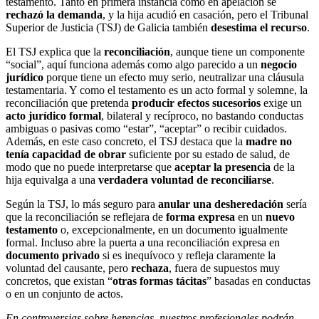
testamento. Tanto en primera instancia como en apelación se
rechazó la demanda
, y la hija acudió en casación, pero el Tribunal
Superior de Justicia (TSJ) de Galicia también
desestima el recurso
.
El TSJ explica que la
reconciliación
, aunque tiene un componente
“social”, aquí funciona además como algo parecido a un
negocio
jurídico
porque tiene un efecto muy serio, neutralizar una cláusula
testamentaria. Y como el testamento es un acto formal y solemne, la
reconciliación que pretenda
producir efectos sucesorios
exige un
acto jurídico formal
, bilateral y recíproco, no bastando conductas
ambiguas o pasivas como “estar”, “aceptar” o recibir cuidados.
Además, en este caso concreto, el TSJ destaca que la
madre no
tenía capacidad de obrar
suficiente por su estado de salud, de
modo que no puede interpretarse que
aceptar la presencia
de la
hija equivalga a una
verdadera voluntad de reconciliarse
.
Según la TSJ, lo más seguro para
anular una desheredación
sería
que la reconciliación se reflejara de
forma expresa
en un
nuevo
testamento
o, excepcionalmente, en un documento igualmente
formal. Incluso abre la puerta a una reconciliación expresa en
documento privado
si es inequívoco y refleja claramente la
voluntad del causante, pero
rechaza
, fuera de supuestos muy
concretos, que existan “
otras formas tácitas
” basadas en conductas
o en un conjunto de actos.
En controversias sobre herencias, nuestros profesionales podrán