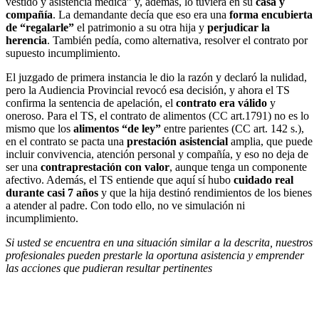
vestido y asistencia médica” y, además, lo tuviera en su
casa y
compañía
. La demandante decía que eso era una
forma encubierta
de “regalarle”
el patrimonio a su otra hija y
perjudicar la
herencia
. También pedía, como alternativa, resolver el contrato por
supuesto incumplimiento.
El juzgado de primera instancia le dio la razón y declaró la nulidad,
pero la Audiencia Provincial revocó esa decisión, y ahora el TS
confirma la sentencia de apelación, el
contrato era válido
y
oneroso. Para el TS, el contrato de alimentos (CC art.1791) no es lo
mismo que los
alimentos “de ley”
entre parientes (CC art. 142 s.),
en el contrato se pacta una
prestación asistencial
amplia, que puede
incluir convivencia, atención personal y compañía, y eso no deja de
ser una
contraprestación con valor
, aunque tenga un componente
afectivo. Además, el TS entiende que aquí sí hubo
cuidado real
durante casi 7 años
y que la hija destinó rendimientos de los bienes
a atender al padre. Con todo ello, no ve simulación ni
incumplimiento.
Si usted se encuentra en una situación similar a la descrita, nuestros
profesionales pueden prestarle la oportuna asistencia y emprender
las acciones que pudieran resultar pertinentes