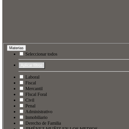
Materias
Seleccionar todos
Laboral
Fiscal
Mercantil
FIscal Foral
Civil
Penal
Administrativo
Inmobiliario
Derecho de Familia
JIMÉNEZ MUÑIZ EN LOS MEDIOS