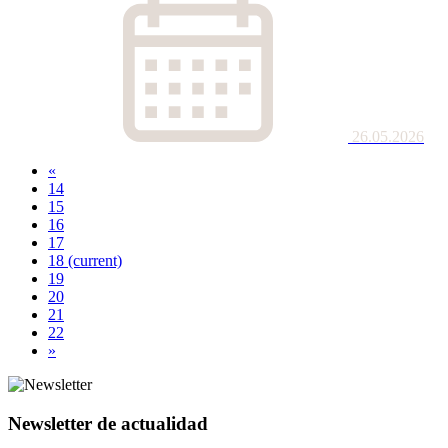
26.05.2026
«
14
15
16
17
18
(current)
19
20
21
22
»
Newsletter de actualidad