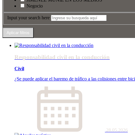
Negocio
Input your search here
Responsabilidad civil en la conducción
Civil
¿Se puede aplicar el baremo de tráfico a las colisiones entre bici
28.05.2026