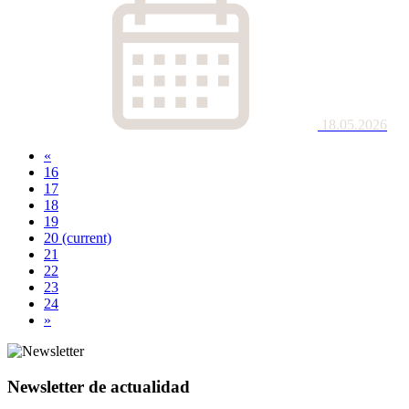
18.05.2026
«
16
17
18
19
20
(current)
21
22
23
24
»
Newsletter de actualidad