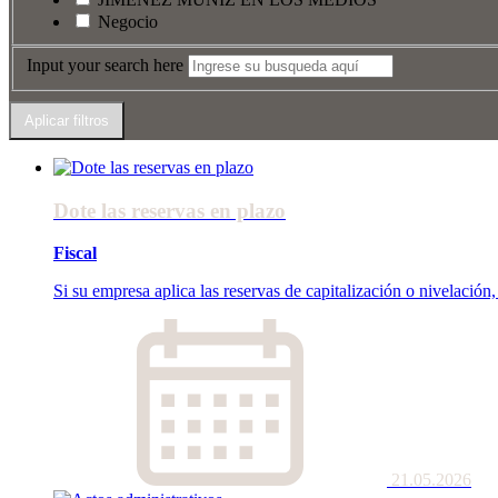
Negocio
Input your search here
Dote las reservas en plazo
Fiscal
Si su empresa aplica las reservas de capitalización o nivelación,
21.05.2026