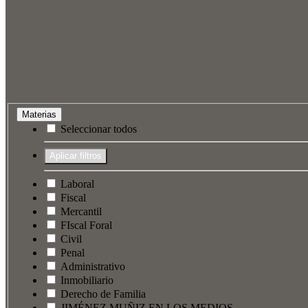
Materias
Seleccionar todos
Laboral
Fiscal
Mercantil
FIscal Foral
Civil
Penal
Administrativo
Inmobiliario
Derecho de Familia
JIMÉNEZ MUÑIZ EN LOS MEDIOS