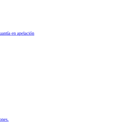
antía en apelación
ones.